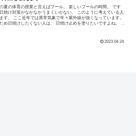
少しでも終わらせる方法を順番に説明していきます。
夏の体育の授業と言えばプール。 楽しいプールの時間。 です
日焼け対策がなかなかうまくいかない、 このように考えている人
異常気象で年々紫外線が強くなっています。
ため日焼けしたくない人は、 日焼け止めを塗りたいですよね。 で
学校によってはプールの授業に、 「日焼け止を塗るのは禁止」
あります。 どうやら日焼け止めの使用について、 様々な
いるようです。 そこで今回は、日焼け止めに頼らずに焼け
2023.04.24
 なぜ学校のプールの授業で、 日焼け止めを塗るのは
禁止なのかについて、 詳しくご紹介していきます。