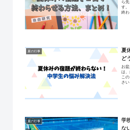
ら先を言う
す。 夏休みをふんだんに使って、じっくり終わらせる場合と、 
終わ
ケジ
す。 夏休みの宿題を１日で終われせる方法は、 この３つを意識
宿題の完成
わら
が出
みの
かめます） また、宿題を終
夏
夏の行事
くご
ど
お盆
は、残り数日
このよ
さい！」 このように親御さんが
反抗期中
って手伝
の宿
ります。 夏休みに宿題を出す目的
いう力も身
わらせ
ず優
学
夏の行事
わらせます。 そこで
な
夏休