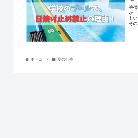
て、
学校の
が、
もいます。 ここ近年では
その
すが、
という学校も
意見が出て
にくくする方法、
ホーム
夏の行事