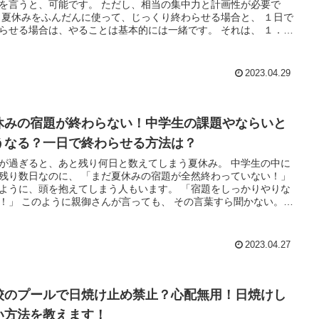
と、可能です。 ただし、相当の集中力と計画性が必要で
１日で
らせる場合は、やることは基本的には一緒です。 それは、 １．ス
ュールの作成 ２．集中力を高める ３．質問をする 以上の３つで
して、
度が低くても、 とにかくスケジュール（時間）にそって終
2023.04.29
せていくことです。 そのためには高い集中力と、分からないこと
てきたときに、 質問できる環境が必要となります。 今回は、夏休
宿題の取り組み方、 （これが分かれば、早く終われせるコツがつ
わらせないとどうなるのかについて、 詳し
休みの宿題が終わらない！中学生の課題やならいと
説明していきます。
うなる？一日で終わらせる方法は？
が過ぎると、あと残り何日と数えてしまう夏休み。 中学生の中に
なのに、 「まだ夏休みの宿題が全然終わっていない！」
うに、頭を抱えてしまう人もいます。 「宿題をしっかりやりな
言っても、 その言葉すら聞かない。
のお子さんもいるはずです。 親御さんの方も、 「中学生にな
ってあげるのも・・・」 と考えてしまいますね。 もし夏休み
題をしなかったら、 内申点が下がり、高校進学に非常に不利にな
2023.04.27
である、 毎日コツコツと勉強すると
に付きません。 そして、夏休みの宿題は、 1日で完璧に終
られるほど甘くはないのです。 もうこうなったら、完璧は望ま
先順位をつけて、 点数をつけるのなら、60点くらいを目指して終
校のプールで日焼け止め禁止？心配無用！日焼けし
今回は、夏休みの宿題をしないとどうなるのか。
い方法を教えます！
み後半になって、焦らないようにするにはどうすべきか。 そし