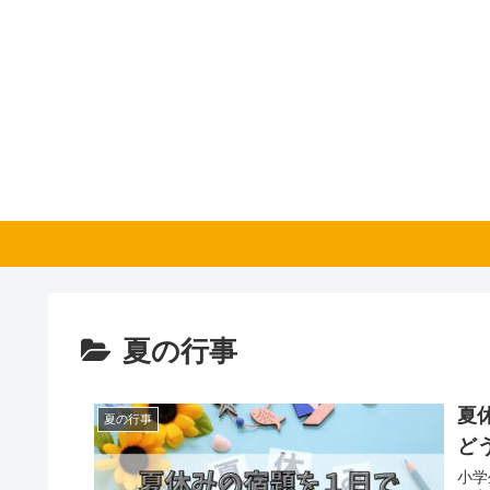
夏の行事
夏
夏の行事
ど
小学