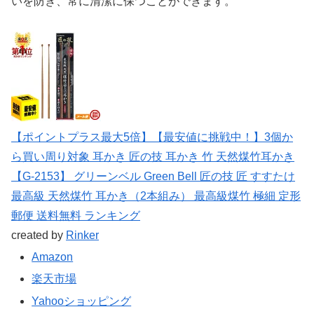
いを防ぎ、常に清潔に保つことができます。
【ポイントプラス最大5倍】【最安値に挑戦中！】3個か
ら買い周り対象 耳かき 匠の技 耳かき 竹 天然煤竹耳かき
【G-2153】 グリーンベル Green Bell 匠の技 匠 すすたけ
最高級 天然煤竹 耳かき（2本組み） 最高級煤竹 極細 定形
郵便 送料無料 ランキング
created by
Rinker
Amazon
楽天市場
Yahooショッピング