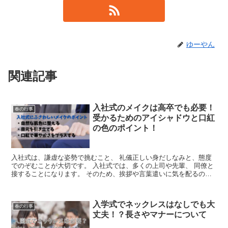
ゆーやん
関連記事
入社式のメイクは高卒でも必要！
春の行事
受かるためのアイシャドウと口紅
の色のポイント！
入社式は、謙虚な姿勢で挑むこと、 礼儀正しい身だしなみと、態度
でのぞむことが大切です。 入社式では、多くの上司や先輩、 同僚と
接することになります。 そのため、挨拶や言葉遣いに気を配るのは
もちろんですが、 身だしなみを整えることも重要で、 特に顔はよく
見られるので、メイクには注意が必要です。 入社式は、ビジネスシ
ーンにふさわしい 清潔感のあるメイクが求められます。 以下は、入
入学式でネックレスはなしでも大
社式にふさわしいメイクのポイントです。 ・自然な肌色に整える ・
春の行事
丈夫！？長さやマナーについて
目元を引き立てる ・口紅で華やかさをプラスする 新しい生活が始ま
り、ワクワクと心躍る一方で、 心配事でドキドキしている方も多い