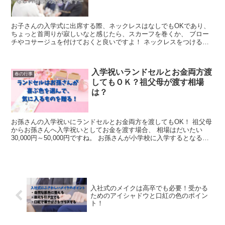
と思います。 特に新社会人になる方は、大人の第一歩を歩み始める
ので、 環境も大きく変わり心配事も多いですね。 それでは入社式で
好印象を与えるための メイクのポイントについて詳しく見ていきま
お子さんの入学式に出席する際、ネックレスはなしでもOKであり、
しょう。
ちょっと首周りが寂しいなと感じたら、スカーフを巻くか、 ブロー
チやコサージュを付けておくと良いですよ！ ネックレスをつける場
合は、長さが40㎝前後のもの無難であり、 マナーとして、派手過ぎ
るものや、ゴールドカラーだったり宝石付きのものは避け、 またブ
ラックパールネックレスも、不祝儀になってしまうので使わないこ
入学祝いランドセルとお金両方渡
と。 入学式ってフォーマルシーンだから、やっぱりそれなりに、 き
春の行事
してもＯＫ？祖父母が渡す相場
ちんとした格好や程よいオシャレをしたいものですね。 でもネック
レスを持っていない場合って、なしでも良いのか迷うでしょう。 と
は？
いうことで今回は、入学式や入園式では、 ネックレスはなしでも良
いのか、どんなマナーを押さえるべきかを解説します！
お孫さんの入学祝いにランドセルとお金両方を渡してもOK！ 祖父母
からお孫さんへ入学祝いとしてお金を渡す場合、 相場はだいたい
30,000円～50,000円ですね。 お孫さんが小学校に入学するとなる
と、 やっぱり嬉しくなって、ランドセルと入学祝いの両方を贈りた
くなるもの。 でも本当にランドセルとお金両方を贈っても良いので
しょうか？ 今回はそこで、お孫さんの入学祝いにランドセルとお金
両方渡しても良いのか、 相場はいくらか、またいつ頃お孫さんには
お祝いを渡すべきかをご紹介します！
入社式のメイクは高卒でも必要！受かる
ためのアイシャドウと口紅の色のポイン
ト！