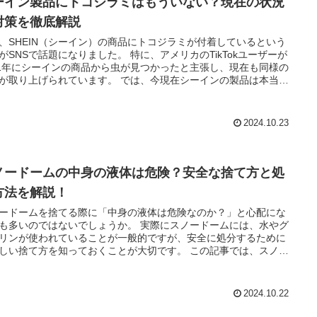
ーイン製品にトコジラミはもういない？現在の状況
対策を徹底解説
、SHEIN（シーイン）の商品にトコジラミが付着しているという
NSで話題になりました。 特に、アメリカのTikTokユーザーが
21年にシーインの商品から虫が見つかったと主張し、現在も同様の
り上げられています。 では、今現在シーインの製品は本当に
ょうか？ この記事では、これまでの経緯やシーインの対
さらに今後の対策について詳しく解説します。
2024.10.23
ノードームの中身の液体は危険？安全な捨て方と処
方法を解説！
ードームを捨てる際に「中身の液体は危険なのか？」と心配にな
いのではないでしょうか。 実際にスノードームには、水やグ
リンが使われていることが一般的ですが、安全に処分するために
い捨て方を知っておくことが大切です。 この記事では、スノー
ムの分解手順や素材ごとの分別方法に加え、液体の処理方法につ
く解説します。 安全にスノードームを処理するためのポイ
を押さえましょう。
2024.10.22