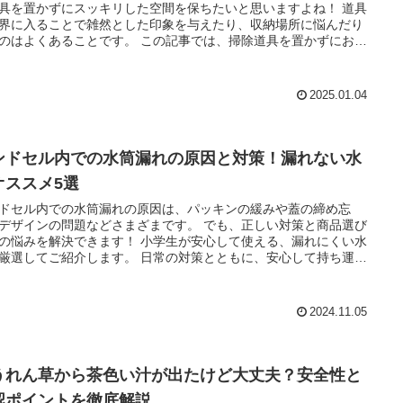
具を置かずにスッキリした空間を保ちたいと思いますよね！ 道具
界に入ることで雑然とした印象を与えたり、収納場所に悩んだり
くあることです。 この記事では、掃除道具を置かずにお風
清潔に保つための具体的なアイデアをお伝えします。 壁を活用す
法や使い捨てグッズの活用法、防カビ対策など、今日からすぐに
できる解決策をぜひ参考にしてください。
2025.01.04
ンドセル内での水筒漏れの原因と対策！漏れない水
オススメ5選
ドセル内での水筒漏れの原因は、パッキンの緩みや蓋の締め忘
ザインの問題などさまざまです。 でも、正しい対策と商品選び
を解決できます！ 小学生が安心して使える、漏れにくい水
てご紹介します。 日常の対策とともに、安心して持ち運べ
筒をぜひチェックしてみてください！
2024.11.05
うれん草から茶色い汁が出たけど大丈夫？安全性と
認ポイントを徹底解説