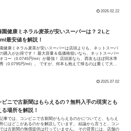
級をまとめました。
2026.02.22
藤園健康ミネラル麦茶が安いスーパーは？２Lと
0ml最安値を解説！
園健康ミネラル麦茶が安いスーパーは店頭よりも、ネットスーパ
がお得です！ 最大容量＆低価格狙いなら、ネットスーパー
ー（0.0745円/ml）が最強！ 店頭派なら、西友もほぼ同水準
0795円/ml）。 ですが、何本も抱えて帰るのは重くて大
ボトルをまとめ買いしたいな
Amazon（0.1146円/ml）やコストコ（0.1165円/ml）が便利で
いでさ
2025.07.02
よ！ 楽天はスーパーSALEやお買い物マラソンを利用
用してくださいね！
ンビニで古新聞はもらえるの？無料入手の現実とも
える場所を解説！
記事では、コンビニで古新聞がもらえるのかについてと、もらえ
にはどこがあるのかを解説しています。 結論から言うと、コン
は古新聞の無償提供は行っていません。 その背景には、店舗の