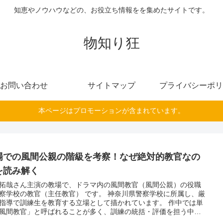
知恵やノウハウなどの、お役立ち情報をを集めたサイトです。
物知り狂
お問い合わせ
サイトマップ
プライバシーポリ
本ページはプロモーションが含まれています。
場での風間公親の階級を考察！なぜ絶対的教官なの
を読み解く
拓哉さん主演の教場で、ドラマ内の風間教官（風間公親）の役職
学校の教官（主任教官） です。 神奈川県警察学校に所属し、厳
指導で訓練生を教育する立場として描かれています。 作中では単
風間教官」と呼ばれることが多く、訓練の統括・評価を担う中心
の階級は警部か警視か？ 教場での風間公親