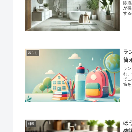
除道
が視
するのはよ
呂を
る方
実践
ラ
暮らし
筒
ラン
れ、デ
でこの悩み
筒を厳選し
る水
ほ
料理
確