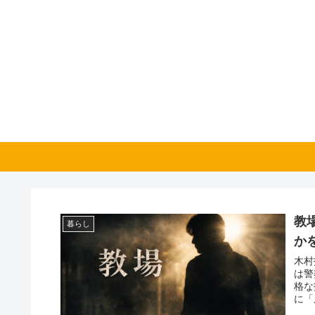
教
暮らし
か
木村
は警察
格な
に「
人物です。 では、風間教官