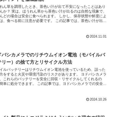
れん草を調理したとき、茶色い汁が出て不安になったことはあり
ん草から茶色い汁が出るのは自然な現象で、
どの場合は安全に食べられます。 しかし、保存状態や鮮度によ
、食べる前に注意が必要です。 この記事では、茶色い汁が出る
と安全性を見分けるポイントをわかりやすく解説します。 気にな
イントを確認して、安心してほうれん草を楽しみましょう！
2024.11.01
ドバシカメラでのリチウムイオン電池（モバイルバ
テリー）の捨て方とリサイクル方法
イルバッテリーはリチウムイオン電池を使っているため、誤った
方をすると火災や環境汚染のリスクがあります。 ヨドバシカメラ
、これらのバッテリーを安全に回収・リサイクルしてくれるの
処分できます。 この記事では、ヨドバシカメラでの安全な
手順とリサイクル方法を紹介します。
2024.10.26