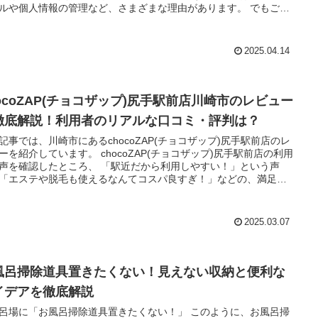
ルや個人情報の管理など、さまざまな理由があります。 でもご安
古新聞をもらえる場所や代替手段がいくつも存在
では、コンビニ事情の真実から、役立つ入手ルー
で詳しくご紹介します！
2025.04.14
hocoZAP(チョコザップ)尻手駅前店川崎市のレビュー
徹底解説！利用者のリアルな口コミ・評判は？
記事では、川崎市にあるchocoZAP(チョコザップ)尻手駅前店のレ
しています。 chocoZAP(チョコザップ)尻手駅前店の利用
認したところ、 「駅近だから利用しやすい！」という声
「エステや脱毛も使えるなんてコスパ良すぎ！」などの、満足し
大勢いました！ 一方で、「シャワーがなく汗を流せない」
方は混雑してマシン待ちがある」など、気になる声もありまし
は公式
2025.03.07
トを、利用者の口コミや評判を詳しく確認したい人はこの記事を
ックしましょう。
風呂掃除道具置きたくない！見えない収納と便利な
イデアを徹底解説
場に「お風呂掃除道具置きたくない！」 このように、お風呂掃