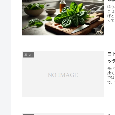
ほう
ませんか？ 実は、ほうれ
ほとん
っては
原因
るポ
ヨ
暮らし
ッ
モバ
捨て
では
で、簡単に
廃棄