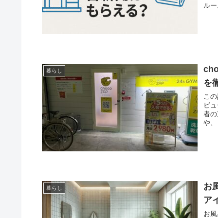
ルー
心ください！ 実は、
するんです。 本記事
トま
c
暮らし
を
この
ビューを紹介
者の声を確
や、
ている人が
「夕
た。 chocoZAP(チョコザップ)尻手駅前店を今すぐ利用したい人
サイ
チェ
お
暮らし
ア
お風呂