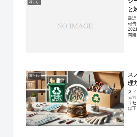
シ
暮らし
と
最近
報告がS
20
問題が取
安全なのでし
応、
ス
暮らし
理
スノ
る方も多
リセ
は正し
ドー
いても詳し
ント