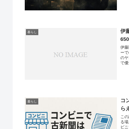
の階
伊
暮らし
65
伊藤
ーでの購入
のヤオコ
で優秀（0.
変…。 軽くて買いやすい600 mllペット
ら、
す。 Amazonはプライム会員だと送料無料だし、タイム―ル狙
らにおトクです
を利
コ
暮らし
ら
この
る場所
ビニで