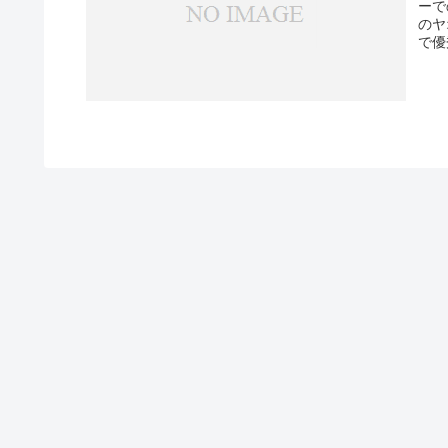
ーでの購入
のヤオコ
で優秀（0.
変…。 軽くて買いやすい600 mllペット
ら、
す。 Amazonはプライム会員だと送料無料だし、タイム―ル狙
らにおトクです
を利