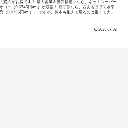
がお得です！ 最大容量＆低価格狙いなら、ネットスーパー
ー（0.0745円/ml）が最強！ 店頭派なら、西友もほぼ同水準
0795円/ml）。 ですが、何本も抱えて帰るのは重くて大
ボトルをまとめ買いしたいな
Amazon（0.1146円/ml）やコストコ（0.1165円/ml）が便利で
いでさ
2025.07.02
よ！ 楽天はスーパーSALEやお買い物マラソンを利用
用してくださいね！