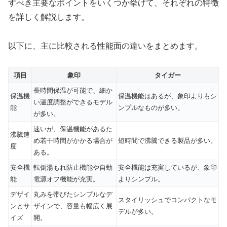
すべき主要なポイントをいくつか挙げて、それぞれの特徴
を詳しく解説します。
以下に、主に比較される性能面の違いをまとめます。
項目
象印
タイガー
長時間保温が可能で、細か
保温機
保温機能はあるが、象印よりもシ
い温度調整ができるモデル
能
ンプルなものが多い。
が多い。
速いが、保温機能があるた
沸騰速
め若干時間がかかる場合が
短時間で沸騰できる製品が多い。
度
ある。
安全機
転倒湯もれ防止機能や自動
安全機能は充実しているが、象印
能
電源オフ機能が充実。
よりシンプル。
デザイ
丸みを帯びたシンプルなデ
スタイリッシュでコンパクトなモ
ンとサ
ザインで、容量も幅広く展
デルが多い。
イズ
開。