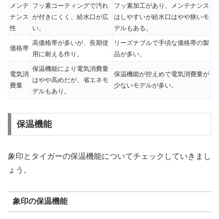
メンテ
フッ素コーティングで汚れ
フッ素加工があり、メンテナンス
ナンス
が付きにくく、給水口が広
はしやすいが給水口はやや狭いモ
性
い。
デルもある。
高価格帯が多いが、長期使
リーズナブルで手頃な価格帯の製
価格帯
用に耐える作り。
品が多い。
保温機能により電気消費量
電気消
保温機能が控えめで電気消費量が
はやや高めだが、省エネモ
費量
少ないモデルが多い。
デルもあり。
保温機能
象印とタイガーの保温機能についてチェックしていきまし
ょう。
象印の保温機能