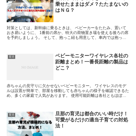
乗せたままはダメ？たたまないの
はＮＧ？
対策としては、新幹線に乗るときは、 ベビーカーをたたみ、置いて
おき易いように、 1番前の席か、特大の荷物置き場を使える後ろの席
を予約しましょう。 そして、抱っこ紐も用意して、車内では抱っこ
紐を使用するようにします。
ベビーモニターワイヤレス各社の
育児
距離まとめ！一番長距離の製品は
どこ？
赤ちゃんの見守りに欠かせないベビーモニター。 ワイヤレスのモデ
ルは設置が簡単で、部屋を移動しても赤ちゃんの様子を確認できるた
め、多くの家庭で人気があります。 使用可能距離は各社ともほぼ同
じで、３００メートルまで対応です。 そんな中で、ベビーセンス
（Babysense）のワイヤレスベビーモニターは総合的に優れているの
でおすすめの1台です！ 今回は、主要メーカーのワイヤレスベビーモ
旦那の育児は都合のいい時だけ！
ニターの機能を比較し、どの製品があなたの家庭に最適かを見つける
育児
可愛がるだけの適当子育ての対処
お手伝いをします。 ベビーモニターを選ぶ際の、使用距離以外のポ
イントをチェックしていきましょう。
法！