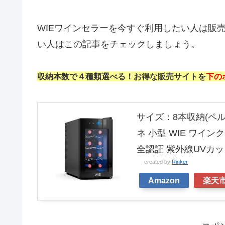
WIEワインセラーを今すぐ利用したい人は販
い人はこの記事をチェックしましょう。
収納本数で４種類選べる！お得な販売サイトを
下の
サイズ：8本収納(ペル
ネ 小型 WIE ワイ
全認証 紫外線UVカッ
created by
Rinker
Amazon
楽天