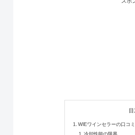
スポ
目
WIEワインセラーの口コ
冷却性能の限界