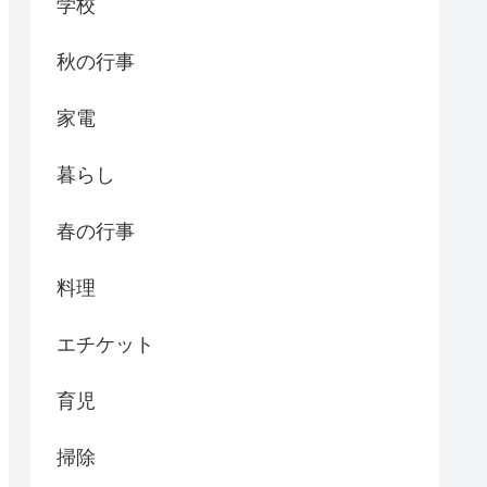
学校
秋の行事
家電
暮らし
春の行事
料理
エチケット
育児
掃除