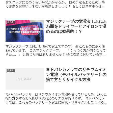
付スタッフにどのくらい時間がかかるか、 他の予定もあるため、早
く診察をお願い出来ないか相談しましょう！ もしくはスマホを使っ
て、この後のスケジュールを組んだり、 スマホから書籍を読んだ
り、アプリやゲームで時間潰しをするのが良いですね。
マジックテープの復活法！ふわふ
暮らし
わ面をドライヤーとアイロンで温
めるのは効果的！？
マジックテープは何かと便利で安全ですので、 身近なものに多く使
われています。 このマジックテープ、 「くっつく力が弱くなって
きた...。」 と感じた時はありませんか？ 特に衣類に付いているマジ
ックテープは、 洗濯するので、くっつく力が弱くなりやすいです。
マジックテープの部分以外は、まだまだ使えるのに、 放っておく
と、ひどくなる一方ですが、 買い替えるしか方法はないのでしょう
ヨドバシカメラでのリチウムイオ
か？
暮らし
ン電池（モバイルバッテリー）の
捨て方とリサイクル方法
モバイルバッテリーはリチウムイオン電池を使っているため、誤った
捨て方をすると火災や環境汚染のリスクがあります。 ヨドバシカメ
ラでは、これらのバッテリーを安全に回収・リサイクルしてくれるの
で、簡単に処分できます。 この記事では、ヨドバシカメラでの安全
な廃棄手順とリサイクル方法を紹介します。