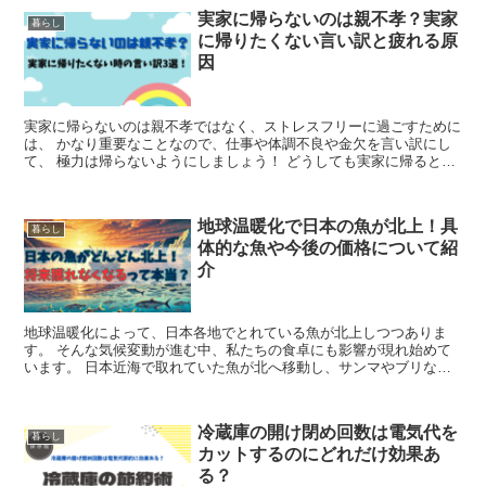
実家に帰らないのは親不孝？実家
暮らし
に帰りたくない言い訳と疲れる原
因
実家に帰らないのは親不孝ではなく、ストレスフリーに過ごすために
は、 かなり重要なことなので、仕事や体調不良や金欠を言い訳にし
て、 極力は帰らないようにしましょう！ どうしても実家に帰ると、
交際相手の有無や結婚を急かされる、 結婚していても子供はまだか
と言われる、子供がいても、 二人目は作らないのかと聞かれるため
疲れますね…。
地球温暖化で日本の魚が北上！具
暮らし
体的な魚や今後の価格について紹
介
地球温暖化によって、日本各地でとれている魚が北上しつつありま
す。 そんな気候変動が進む中、私たちの食卓にも影響が現れ始めて
います。 日本近海で取れていた魚が北へ移動し、サンマやブリなど
おなじみの魚が姿を消しつつあるのです。 これからも「おいしい
魚」を楽しめるのか——-。 この記事では、温暖化が魚に与える影響
と、未来への課題を探ります。
冷蔵庫の開け閉め回数は電気代を
暮らし
カットするのにどれだけ効果あ
る？