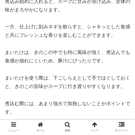
煮込み始めに入れると、スープに甘みが溶け込み、全体の
味がまろやかになります。
一方、仕上げに刻みネギを散らすと、シャキッとした食感
と共にフレッシュな香りを楽しむことができます。
まいたけは、きのこの中でも特に風味が強く、煮込んでも
食感が崩れにくいため、豚汁にぴったりです。
まいたけを使う際は、下ごしらえとして手でほぐしておく
と、きのこの旨味がスープに行き渡りやすくなります。
煮込む際には、あまり強火で加熱しないことがポイントで
す。
低温でじっくり煮込むことで、まいたけの風味が最大限に
メニュー
ホーム
検索
トップ
サイドバー