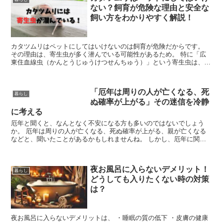
ない？飼育が危険な理由と安全な
飼い方をわかりやすく解説！
カタツムリはペットにしてはいけないのは飼育が危険だからです。
その理由は、寄生虫が多く潜んでいる可能性があるため。 特に「広
東住血線虫（かんとうじゅうけつせんちゅう）」という寄生虫は、人
に感染すると重い病気を引き起こすことがあるため注意が必要です。
ですが、正しい知識と衛生管理を守れば、安全に飼育することも可能
です。 実際に、教育現場や家庭でカタツムリを観察・飼育する機会
「厄年は周りの人が亡くなる、死
もあり、生き物への理解を深める良いきっかけになることも。 本記
暮らし
ぬ確率が上がる」その迷信を冷静
事では、そんなカタツムリの基本情報から、よく似たナメクジとの違
い、安全な飼い方まで、正しく楽しく学べる内容をわかりやすく解説
に考える
します。
厄年と聞くと、なんとなく不安になる方も多いのではないでしょう
か。 厄年は周りの人が亡くなる、死ぬ確率が上がる、親が亡くなる
などと、聞いたことがあるかもしれませんね。 しかし、厄年に関す
る迷信には科学的な根拠はなく、過度に心配する必要はありません。
「厄年は不幸が起こる！」は、くだらないとまでは言わないにして
も、過度な心配かもしれません。 本記事では、厄年に対する考え方
夜お風呂に入らないデメリット！
を見直し、前向きに過ごすためのヒントを紹介します。
暮らし
どうしても入りたくない時の対策
は？
夜お風呂に入らないデメリットは、 ・睡眠の質の低下 ・皮膚の健康