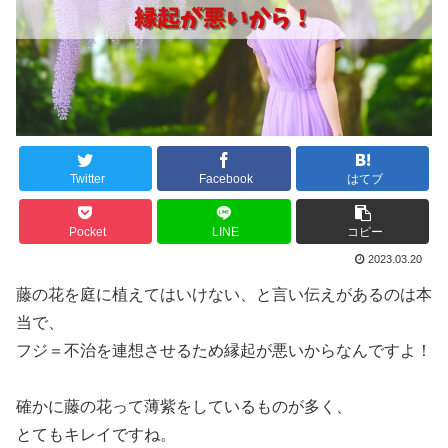
Twitter
Facebook
はてブ
Pocket
LINE
コピー
2023.03.20
藤の花を庭に植えてはいけない、と言い伝えがあるのは本
当で、
フジ＝不治を連想させるため縁起が悪いからなんですよ！
確かに藤の花って薄紫をしているものが多く、
とてもキレイですね。