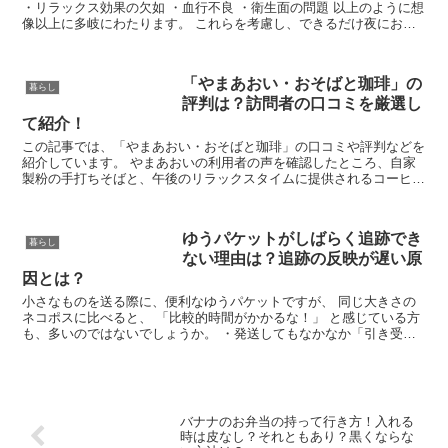
・リラックス効果の欠如 ・血行不良 ・衛生面の問題 以上のように想
像以上に多岐にわたります。 これらを考慮し、できるだけ夜にお風
呂に入る習慣を持つことが望ましいです。 この記事では、夜にお風
呂に入ることの重要性と、どうしても入りたくない、または入れない
夜に役立つ代替方法について、わかりやすく解説していきます。 快
「やまあおい・おそばと珈琲」の
適な睡眠と清潔を保つためのヒントをお届けしますので、ぜひチェッ
暮らし
評判は？訪問者の口コミを厳選し
クしてみてくださいね。
て紹介！
この記事では、「やまあおい・おそばと珈琲」の口コミや評判などを
紹介しています。 やまあおいの利用者の声を確認したところ、自家
製粉の手打ちそばと、午後のリラックスタイムに提供されるコーヒー
が楽しめる、とても良い雰囲気のお店の様です！ やまあおいおそば
と珈琲の利用者の口コミと評判や、お店の詳細情報を詳しく確認した
い人はこの記事をチェックしましょう。
ゆうパケットがしばらく追跡でき
暮らし
ない理由は？追跡の反映が遅い原
因とは？
小さなものを送る際に、便利なゆうパケットですが、 同じ大きさの
ネコポスに比べると、 「比較的時間がかかるな！」 と感じている方
も、多いのではないでしょうか。 ・発送してもなかなか「引き受
け」にならない。 ・「引き受け」になっても数日間動かない この様
な現象は、起こることがあります。 では、なぜこのようになるのか
と言うと、 ゆうパケットは、郵便局が回収して データー入力し、初
めて「引き受け」になります。 その後、その荷物が送り先の最寄り
の郵便局に到着し、 そこでデーターの更新をすると「到着」となる
バナナのお弁当の持って行き方！入れる
のです。 なので、郵便局が忙しい時期には、 ゆうパケットも時間が
時は皮なし？それともあり？黒くならな
かかる傾向にあります。 それ以外では、船や飛行機で運ばなければ