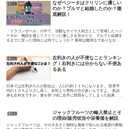
なぜベジータはクリリンに優しい
うすると、まるで痛みが消えたかのような 不思議な感覚になったの
暮らし
のか？ブルマと結婚したのか？徹
を今でも覚えています。 この「痛いの痛いの飛んでけ」という言葉
ですが、 そもそも発祥はどこからでしょうか？ どのようにしてこの
底解説！
言葉が生まれたのでしょうか？
「ドラゴンボール」の中で、冷酷なサイヤ人戦士として登場したベジ
ータが、物語を通じてクリリンに優しさを見せたり、ブルマと結婚す
るまでに至った理由とは何でしょうか？ 最初は敵同士でありなが
ら、なぜクリリンに対して共感や友情のような感情を抱くようになっ
たのか。 そして、なぜ強い個性を持つブルマをパートナーに選んだ
のか。 この記事では、その変化の背景をエピソードごとに振り返
左利きの人が不便なことランキン
り、ベジータのキャラクターの進化を紐解いていきます。
暮らし
グ！右利きには分からない不便あ
るある
日本では左利きの人の割合は、人口の約１１％になります。 世界平
均の１０％より少し高く、女性より男性の方が多いんですよ。 私自
身も左利きですが、箸を持つ頃に左手に怪我をしてしまった結果、
箸などの一部は右、それ以外は左になり、 字を書くことは両方で可
能になります。
ジャックフルーツの輸入禁止とそ
暮らし
の理由!販売状況や栄養価を解説
ジャックフルーツは、その大きさと独特な風味で知られる南国の果物